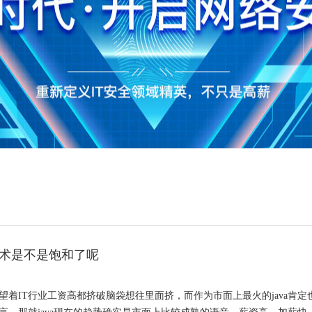
训技术是不是饱和了呢
望着IT行业工资高都挤破脑袋想往里面挤，而作为市面上最火的java肯定