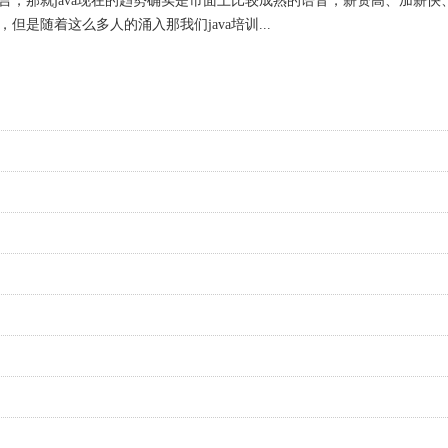
言，那就java现在的趋势确实是市面上比较成熟的语音，薪资高、加薪快
但是随着这么多人的涌入那我们java培训...