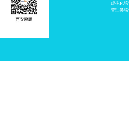
虚拟化培
管理类培