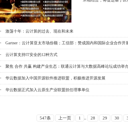
术相结合，将促进基于区
·
激荡十年：云计算的过去、现在和未来
·
Gartner：云计算亚太市场份额；工信部：赞成国内和国际企业合作开
·
云计算支持IT安全的12种方式
·
聚焦合作共赢构建产业生态：联通云计算与大数据高峰论坛成功举
·
华云数据加入中国开源软件推进联盟，积极推进开源发展
·
华云数据正式加入云原生产业联盟担任理事单位
547条
上一页
1
..
28
29
30