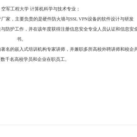
业于空军工程大学计算机科学与技术专业；
产厂家，主要负责的是硬件防火墙与SSLVPN设备的软件设计与研发
渗透与防护工作，并在该年度获得注册信息安全专业人员认证和信息安
书。
国内著名的嵌入式培训机构专家讲师，并兼职多所高校外聘讲师和校企
训数千名高校学员和企业在职员工。