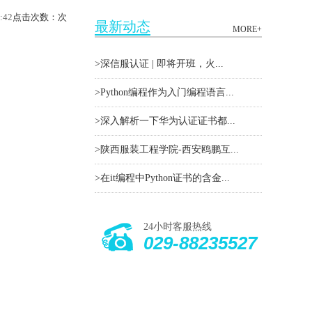
:42
点击次数：
次
最新动态
MORE+
>深信服认证|即将开班，火...
>Python编程作为入门编程语言...
>深入解析一下华为认证证书都...
>陕西服装工程学院-西安鸥鹏互...
>在it编程中Python证书的含金...
24小时客服热线
029-88235527