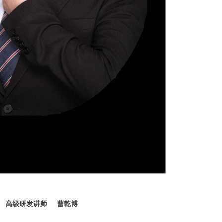
高级研发讲师曹乾博