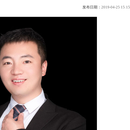
发布日期：
2019-04-2515:15