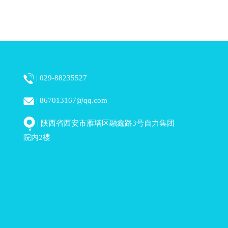
|029-88235527
|867013167@qq.com
|陕西省西安市雁塔区融鑫路3号自力集团
院内2楼