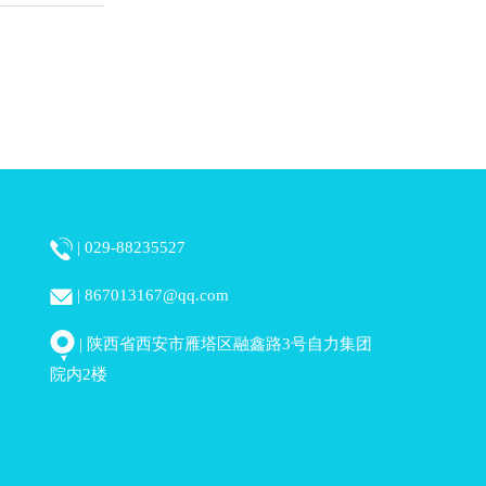
|029-88235527
|867013167@qq.com
|陕西省西安市雁塔区融鑫路3号自力集团
院内2楼