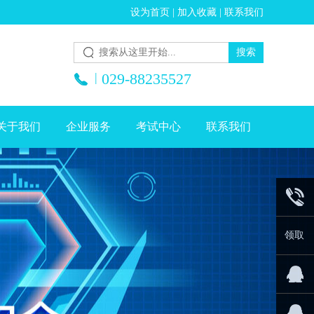
设为首页
|
加入收藏
|
联系我们
|
029-88235527
关于我们
企业服务
考试中心
联系我们
029-
领取
8823552
价值月
薪20K高
企业QQ