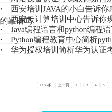
·
西安培训JAVA的小白告诉你
·
西安云计算培训中心告诉你
的靠谱吗
·
Java编程语言和python编
·
Python编程教育中心简析py
·
华为授权培训简析华为认证
1186条
上一页
1
..
3
4
5