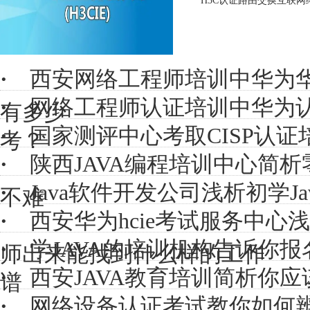
H3C认证路由交换互联
·
西安网络工程师培训中华为华
·
网络工程师认证培训中华为
有多少
·
国家测评中心考取CISP认
考？
·
陕西JAVA编程培训中心简析
·
Java软件开发公司浅析初学J
不难
·
西安华为hcie考试服务中心
·
学JAVA的培训机构告诉你报名
师出来能找到什么样的工作
·
西安JAVA教育培训简析你应
谱
·
网络设备认证考试教你如何