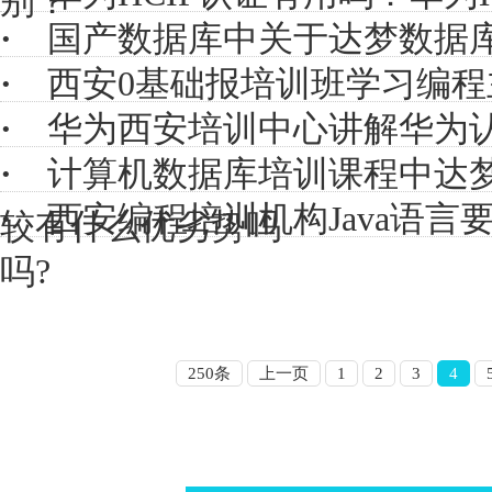
别？
·
国产数据库中关于达梦数据
·
西安0基础报培训班学习编
·
华为西安培训中心讲解华为
·
计算机数据库培训课程中达梦
·
西安编程培训机构Java语言要
较有什么优劣势吗
吗?
250条
上一页
1
2
3
4