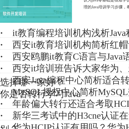
认为java零基础是很
理的Java培训学习步骤，
·
it教育编程培训机构浅析Ja
·
西安it教育培训机构简析红
·
西安鸥鹏it教育C语言与Ja
·
西安it培训班告诉大家华为
·
西安Java编程中心简析适合转
选择哪一家好？
·
MySQL授权中心简析MyS
你是否转行学习Java
·
年龄偏大转行还适合考取HCI
·
新华三考试中的H3cne认
·
华为HCIP认证有用吗？华为